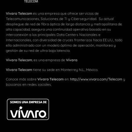
Vívaro Telecom
es una empresa que ofrece servicios de
Telecomunicaciones, Soluciones de TI y Ciberseguridad. Su actual
despliegue de red de fibra óptica de larga distancia y metropolitana de
alta capacidad, asegura una continuidad operativa basado en su
interconexión a los principales Data Centers Nacionales e
Internacionales, con diversidad de cruces fronterizos hacia EE.UU., todo
ello administrado con un modelo óptimo de operación, monitoreo y
gestión de su red de ultra baja latencia.
Vívaro Telecom
, es una empresa de
Vívaro
.
Vívaro Telecom
tiene su sede en Monterrey N.L., México.
Conoce más sobre
Vívaro Telecom
en:
http://www.vivaro.com/Telecom
y
búscanos en redes sociales.