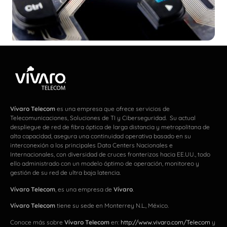
Vívaro Telecom
es una empresa que ofrece servicios de
Telecomunicaciones, Soluciones de TI y Ciberseguridad. Su actual
despliegue de red de fibra óptica de larga distancia y metropolitana de
alta capacidad, asegura una continuidad operativa basado en su
interconexión a los principales Data Centers Nacionales e
Internacionales, con diversidad de cruces fronterizos hacia EE.UU., todo
ello administrado con un modelo óptimo de operación, monitoreo y
gestión de su red de ultra baja latencia.
Vívaro Telecom
, es una empresa de
Vívaro
.
Vívaro Telecom
tiene su sede en Monterrey N.L., México.
Conoce más sobre
Vívaro Telecom
en:
http://www.vivaro.com/Telecom
y