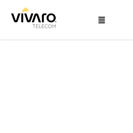
C
i
b
e
r
s
e