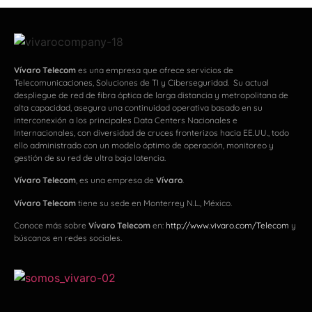
Vívaro Telecom
es una empresa que ofrece servicios de
Telecomunicaciones, Soluciones de TI y Ciberseguridad. Su actual
despliegue de red de fibra óptica de larga distancia y metropolitana de
alta capacidad, asegura una continuidad operativa basado en su
interconexión a los principales Data Centers Nacionales e
Internacionales, con diversidad de cruces fronterizos hacia EE.UU., todo
ello administrado con un modelo óptimo de operación, monitoreo y
gestión de su red de ultra baja latencia.
Vívaro Telecom
, es una empresa de
Vívaro
.
Vívaro Telecom
tiene su sede en Monterrey N.L., México.
Conoce más sobre
Vívaro Telecom
en:
http://www.vivaro.com/Telecom
y
búscanos en redes sociales.