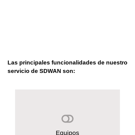
Las principales funcionalidades de nuestro
servicio de SDWAN son:
Te permite cambiar automáticamente
de conexión en caso de falla de algún
Equipos
enlace mientras mantiene intactas tus