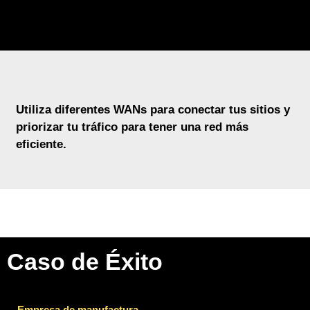
1.
Utiliza diferentes WANs para conectar tus sitios y
Acceso con diversas redes (WANs):
priorizar tu tráfico para tener una red más
Combina enlaces de diferentes tipos de
WANS para conectar tus sitios (Internet
eficiente.
Dedicado, DSL, MPLS, LTE, etc).
Caso de Éxito
Empresa de manufactura