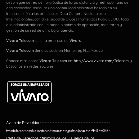
despliegue de red de fibra óptica de larga distancia y metropolitana de
alta capacidad, asegura una continuidad operativa basado en su
interconexión a los principales Data Centers Nacionales e
Internacionales, con diversidad de cruces fronterizos hacia EE.UU., todo
ello administrado con un modelo óptimo de operación, monitoreo y
gestión de su red de ultra baja latencia.
Vívaro Telecom
, es una empresa de
Vívaro
.
Vívaro Telecom
tiene su sede en Monterrey N.L., México.
Conoce más sobre
Vívaro Telecom
en:
http://www.vivaro.com/Telecom
y
búscanos en redes sociales.
Aviso de Privacidad
Modelo de contrato de adhesión registrado ante PROFECO
Carta de Derechos Mínimos de los Usuarios de los