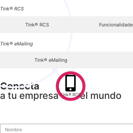
Tink® RCS
Tink® RCS
Funcionalidade
Tink® eMailing
Tink® eMailing
Conecta
a tu empresa con el mundo
Tink® RCS