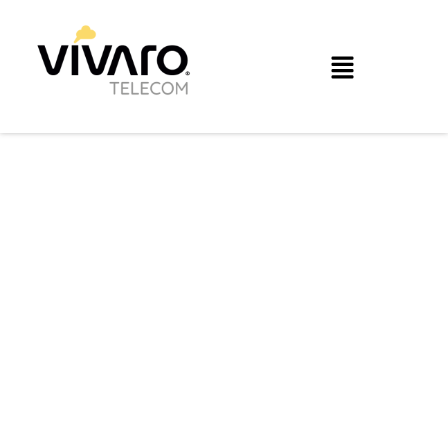
Optimiza el performance
de tu infraestructura y
aplicaciones.
Con SDWAN de Vívaro podrás establecer
una conexión privada entre tus sitios